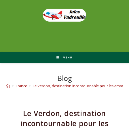
Skip
to
content
MENU
Blog
>
France
>
Le Verdon, destination incontournable pour les amateu
Le Verdon, destination
incontournable pour les