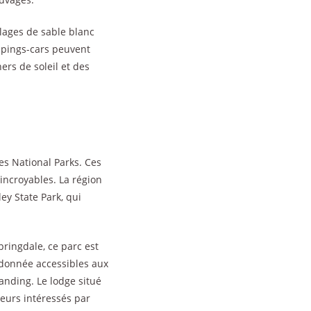
plages de sable blanc
ampings-cars peuvent
rs de soleil et des
es National Parks. Ces
incroyables. La région
y State Park, qui
pringdale, ce parc est
ndonnée accessibles aux
anding. Le lodge situé
teurs intéressés par