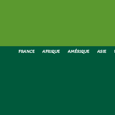
Skip
to
content
FRANCE
AFRIQUE
AMÉRIQUE
ASIE