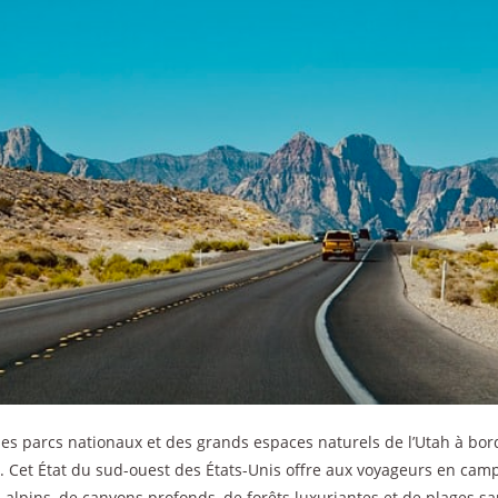
 des parcs nationaux et des grands espaces naturels de l’Utah à bo
 Cet État du sud-ouest des États-Unis offre aux voyageurs en camp
 alpins, de canyons profonds, de forêts luxuriantes et de plages s