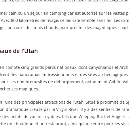
 américain où un séjour en camping-car est autorisé sur les vastes 
. Avec 800 kilomètres de rivage, ce lac salé semble sans fin. Les c
ages au cours des mois chauds pour profiter des magnifiques couche
naux de l’Utah
Utah compte cinq grands parcs nationaux, dont Canyonlands et Arch
ffrent des panoramas impressionnants et des sites archéologiques 
pour ses nombreux sites de débarquement, notamment Goblin Valle
 rocheuses magiques.
t l’une des principales attractions de l’Utah. Situé à proximité de S
n dramatique creusé par la Virgin River. Il y a des sentiers de ra
 des points de vue incroyables, tels que Weeping Rock et Angel’s L
brite une boutique et un restaurant, ainsi qu’un centre pour les visi