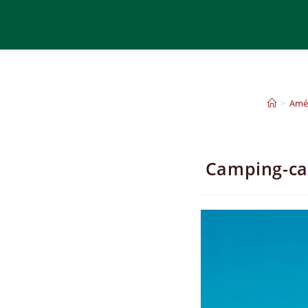
>
Amér
Camping-car