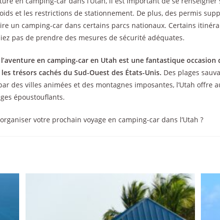
nture en camping-car dans l’Utah, il est important de se renseigner s
 poids et les restrictions de stationnement. De plus, des permis su
ire un camping-car dans certains parcs nationaux. Certains itinéra
liez pas de prendre des mesures de sécurité adéquates.
à l’aventure en camping-car en Utah est une fantastique occasion 
 les trésors cachés du Sud-Ouest des États-Unis.
Des plages sauva
ar des villes animées et des montagnes imposantes, l’Utah offre au
ges époustouflants.
 organiser votre prochain voyage en camping-car dans l’Utah ?