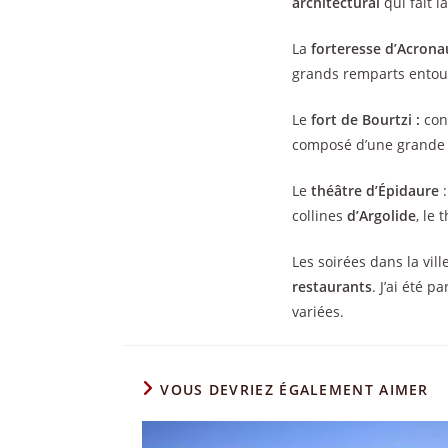
architectural
qui fait 
La
forteresse d’Acrona
grands remparts entour
Le
fort de Bourtzi :
con
composé d’une grande t
Le
théâtre d’Épidaure
collines
d’Argolide
, le
Les soirées dans la vi
restaurants
. J’ai été 
variées.
VOUS DEVRIEZ ÉGALEMENT AIMER