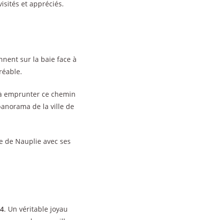
visités et appréciés.
nent sur la baie face à
réable.
s à emprunter ce chemin
anorama de la ville de
lle de Nauplie avec ses
4
. Un véritable joyau