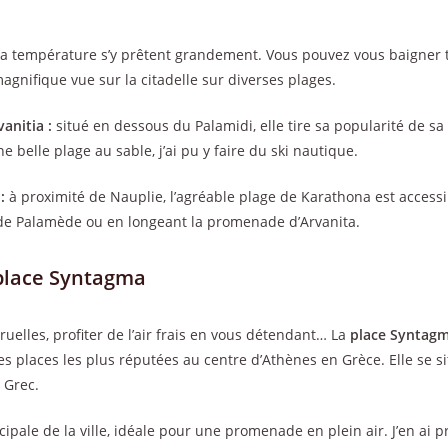
 la température s’y prêtent grandement. Vous pouvez vous baigner
gnifique vue sur la citadelle sur diverses plages.
vanitia :
situé en dessous du Palamidi, elle tire sa popularité de sa 
une belle plage au sable, j’ai pu y faire du ski nautique.
:
à proximité de Nauplie, l’agréable plage de Karathona est access
 de Palamède ou en longeant la promenade d’Arvanita.
 place Syntagma
ruelles, profiter de l’air frais en vous détendant… La
place Syntag
es places les plus réputées au centre d’Athènes en Grèce. Elle se sit
 Grec.
incipale de la ville, idéale pour une promenade en plein air. J’en ai p