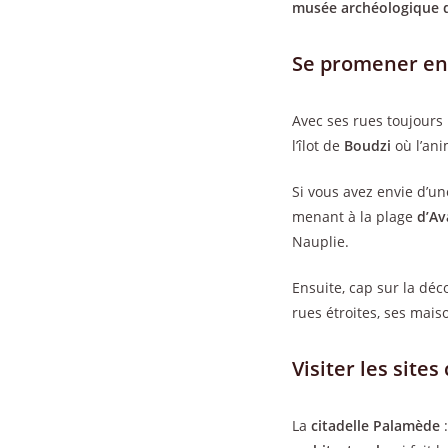
musée archéologique 
Se promener en
Avec ses rues toujours
l’îlot de
Boudzi
où l’an
Si vous avez envie d’u
menant à la plage
d’Av
Nauplie.
Ensuite, cap sur la déco
rues étroites, ses mai
Visiter les site
La
citadelle Palamède
: