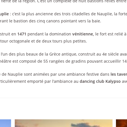
la fierté de la région. C’est un complexe de huit bastions reliés entr
uplie
: c’est la plus ancienne des trois citadelles de Nauplie, la fo
ant le bastion des cinq canons pointant vers la baie.
struit en
1471
pendant la domination
vénitienne,
le fort est relié 
our octogonale et de deux tours plus petites.
: l’un des plus beaux de la Grèce antique, construit au 4e siècle ava
 théâtre est composé de 55 rangées de gradins pouvant accueillir 1
lle de Nauplie sont animées par une ambiance festive dans
les tave
particulièrement emporté par l’ambiance au
dancing club Kalypso
av