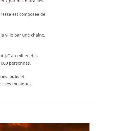
e eux par des murailles.
rteresse est composée de
à la ville par une chaîne,
nt J-C au milieu des
4 000 personnes.
rnes
,
pubs
et
ec ses musiques