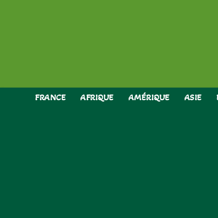
Skip
to
content
FRANCE
AFRIQUE
AMÉRIQUE
ASIE