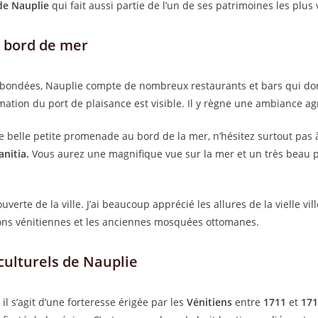
de Nauplie
qui fait aussi partie de l’un de ses patrimoines les plus 
 bord de mer
 bondées, Nauplie compte de nombreux restaurants et bars qui don
imation du port de plaisance est visible. Il y règne une ambiance ag
ne belle petite promenade au bord de la mer, n’hésitez surtout pa
anitia.
Vous aurez une magnifique vue sur la mer et un très beau p
uverte de la ville. J’ai beaucoup apprécié les allures de la vielle vi
sons vénitiennes et les anciennes mosquées ottomanes.
s culturels de Nauplie
 il s’agit d’une forteresse érigée par les
Vénitiens
entre
1711
et
171